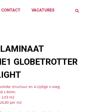
CONTACT
VACATURES
 LAMINAAT
ME1 GLOBETROTTER
LIGHT
tieke structuur en 4-zijdige v-voeg.
58 x 8mm.
= 2,03 m2
€ 26,80 per m2