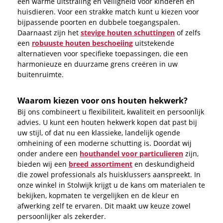
een warme uitstraling en veiligheid voor kinderen en
huisdieren. Voor een strakke match kunt u kiezen voor
bijpassende poorten en dubbele toegangspalen.
Daarnaast zijn het
stevige houten schuttingen
of zelfs
een
robuuste houten beschoeiing
uitstekende
alternatieven voor specifieke toepassingen, die een
harmonieuze en duurzame grens creëren in uw
buitenruimte.
Waarom kiezen voor ons houten hekwerk?
Bij ons combineert u flexibiliteit, kwaliteit en persoonlijk
advies. U kunt een houten hekwerk kopen dat past bij
uw stijl, of dat nu een klassieke, landelijk ogende
omheining of een moderne schutting is. Doordat wij
onder andere een
houthandel voor particulieren
zijn,
bieden wij een
breed assortiment
en deskundigheid
die zowel professionals als huisklussers aanspreekt. In
onze winkel in Stolwijk krijgt u de kans om materialen te
bekijken, kopmaten te vergelijken en de kleur en
afwerking zelf te ervaren. Dit maakt uw keuze zowel
persoonlijker als zekerder.