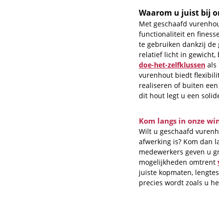
Waarom u juist bij 
Met geschaafd vurenhout
functionaliteit en finess
te gebruiken dankzij de g
relatief licht in gewicht
doe-het-zelfklussen
als
vurenhout biedt flexibili
realiseren of buiten een
dit hout legt u een solid
Kom langs in onze win
Wilt u geschaafd vurenh
afwerking is? Kom dan la
medewerkers geven u gr
mogelijkheden omtrent
juiste kopmaten, lengte
precies wordt zoals u he