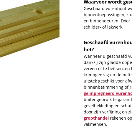
Waarvoor wordt ges
Geschaafd vurenhout wor
binnentoepassingen, zo
en binnendeuren. Door h
schilder- of lakwerk.
Geschaafd vurenhout
het?
Wanneer u geschaafd vur
dankzij zijn gladde oppe
verven of te beitsen, en
krimpgedrag en de nett
uitstek geschikt voor a
binnenbetimmering of ra
geïmpregneerd vurenh
buitengebruik te garand
gevelbekleding en schut
door zijn verfijning en z
groothandel
rekenen op 
vakmensen.